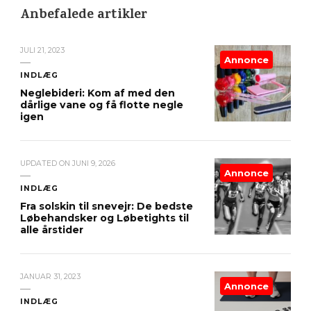
Anbefalede artikler
JULI 21, 2023
Annonce
INDLÆG
Neglebideri: Kom af med den
dårlige vane og få flotte negle
igen
UPDATED ON
JUNI 9, 2026
Annonce
INDLÆG
Fra solskin til snevejr: De bedste
Løbehandsker og Løbetights til
alle årstider
JANUAR 31, 2023
Annonce
INDLÆG