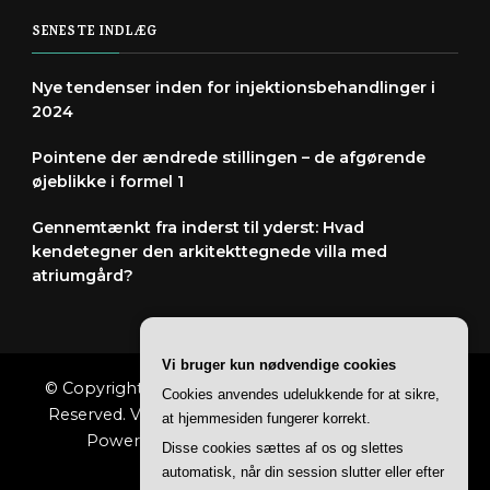
SENESTE INDLÆG
Nye tendenser inden for injektionsbehandlinger i
2024
Pointene der ændrede stillingen – de afgørende
øjeblikke i formel 1
Gennemtænkt fra inderst til yderst: Hvad
kendetegner den arkitekttegnede villa med
atriumgård?
Vi bruger kun nødvendige cookies
© Copyright 2026
Spændingihverdagen
. All Rights
Cookies anvendes udelukkende for at sikre,
Reserved.
Vilva | Developed By
Blossom Themes
.
at hjemmesiden fungerer korrekt.
Powered by
WordPress
.
Privatlivspolitik
Disse cookies sættes af os og slettes
automatisk, når din session slutter eller efter