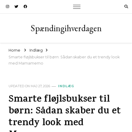
Spændingihverdagen
Home
Indlæg
Smarte fløjlsbukser til børn: Sådan skaber du et trendy look
med Mamamemo
UPDATED ON
MAJ 27, 2026
INDLÆG
Smarte fløjlsbukser til
børn: Sådan skaber du et
trendy look med