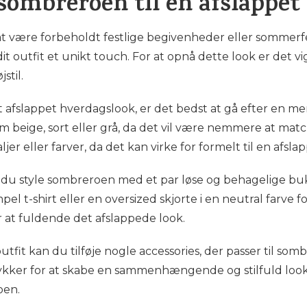
 sombreroen til en afslappet
 være forbeholdt festlige begivenheder eller sommerferi
it outfit et unikt touch. For at opnå dette look er det v
stil.
 afslappet hverdagslook, er det bedst at gå efter en me
om beige, sort eller grå, da det vil være nemmere at mat
 eller farver, da det kan virke for formelt til en afslapp
n du style sombreroen med et par løse og behagelige buks
t-shirt eller en oversized skjorte i en neutral farve for 
or at fuldende det afslappede look.
dit outfit kan du tilføje nogle accessories, der passer til s
kker for at skabe en sammenhængende og stilfuld look.
oen.