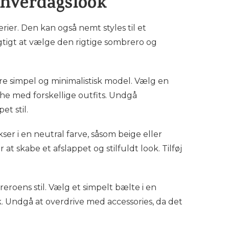
 hverdagslook
er. Den kan også nemt styles til et
igtigt at vælge den rigtige sombrero og
re simpel og minimalistisk model. Vælg en
che med forskellige outfits. Undgå
et stil.
er i en neutral farve, såsom beige eller
at skabe et afslappet og stilfuldt look. Tilføj
ombreroens stil. Vælg et simpelt bælte i en
 Undgå at overdrive med accessories, da det