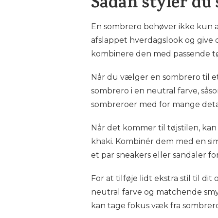
Sådan styler du
En sombrero behøver ikke kun at
afslappet hverdagslook og give d
kombinere den med passende tøj
Når du vælger en sombrero til et
sombrero i en neutral farve, sås
sombreroer med for mange detaljer
Når det kommer til tøjstilen, ka
khaki. Kombinér dem med en simpel 
et par sneakers eller sandaler f
For at tilføje lidt ekstra stil til 
neutral farve og matchende smy
kan tage fokus væk fra sombrer