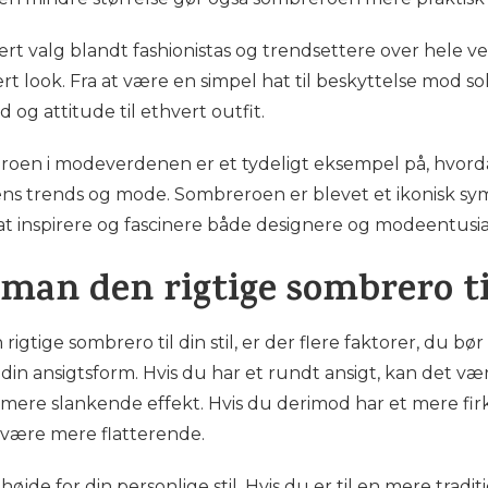
t valg blandt fashionistas og trendsettere over hele ve
hvert look. Fra at være en simpel hat til beskyttelse mod
d og attitude til ethvert outfit.
oen i modeverdenen er et tydeligt eksempel på, hvorda
ens trends og mode. Sombreroen er blevet et ikonisk s
at inspirere og fascinere både designere og modeentusia
an den rigtige sombrero til
igtige sombrero til din stil, er der flere faktorer, du bør
l din ansigtsform. Hvis du har et rundt ansigt, kan det
n mere slankende effekt. Hvis du derimod har et mere fi
 være mere flatterende.
højde for din personlige stil. Hvis du er til en mere trad