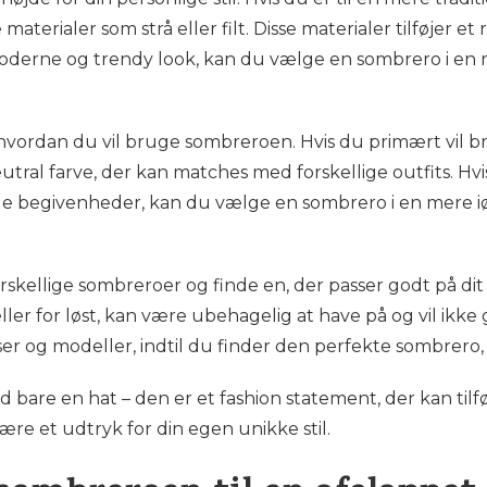
materialer som strå eller filt. Disse materialer tilføjer et
moderne og trendy look, kan du vælge en sombrero i en 
, hvordan du vil bruge sombreroen. Hvis du primært vil 
eutral farve, der kan matches med forskellige outfits. 
lige begivenheder, kan du vælge en sombrero i en mere i
forskellige sombreroer og finde en, der passer godt på di
ller for løst, kan være ubehagelig at have på og vil ikke 
elser og modeller, indtil du finder den perfekte sombrero, d
are en hat – den er et fashion statement, der kan tilføje
e et udtryk for din egen unikke stil.