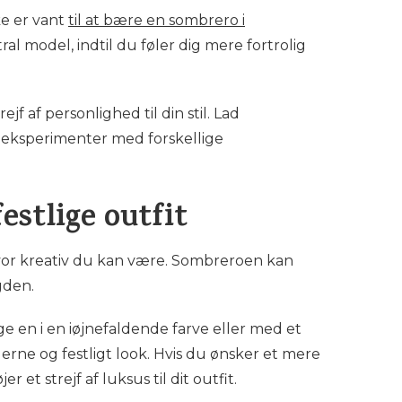
kke er vant
til at bære en sombrero i
l model, indtil du føler dig mere fortrolig
jf af personlighed til din stil. Lad
g eksperimenter med forskellige
estlige outfit
, hvor kreativ du kan være. Sombreroen kan
gden.
 en i en iøjnefaldende farve eller med et
ne og festligt look. Hvis du ønsker et mere
et strejf af luksus til dit outfit.