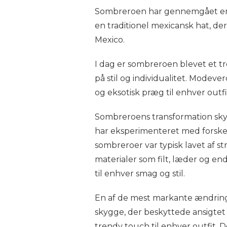
Sombreroen har gennemgået en 
en traditionel mexicansk hat, d
Mexico.
I dag er sombreroen blevet et t
på stil og individualitet. Modev
og eksotisk præg til enhver outfi
Sombreroens transformation skyl
har eksperimenteret med forskel
sombreroer var typisk lavet af st
materialer som filt, læder og en
til enhver smag og stil.
En af de mest markante ændringe
skygge, der beskyttede ansigtet
trendy touch til enhver outfit.