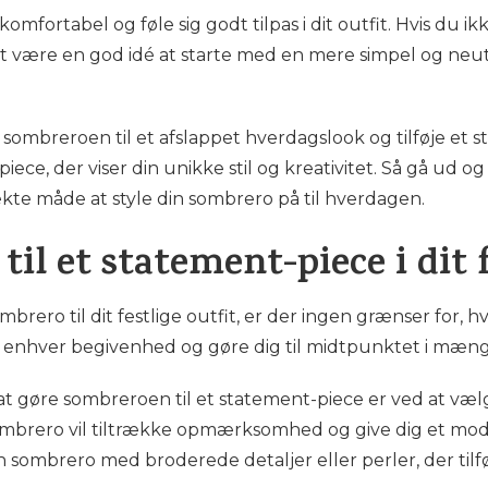
komfortabel og føle sig godt tilpas i dit outfit. Hvis du i
 være en god idé at starte med en mere simpel og neutra
ombreroen til et afslappet hverdagslook og tilføje et stre
ce, der viser din unikke stil og kreativitet. Så gå ud o
kte måde at style din sombrero på til hverdagen.
il et statement-piece i dit f
mbrero til dit festlige outfit, er der ingen grænser for
er til enhver begivenhed og gøre dig til midtpunktet i mæn
 gøre sombreroen til et statement-piece er ved at vælge
mbrero vil tiltrække opmærksomhed og give dig et moder
ombrero med broderede detaljer eller perler, der tilføjer 