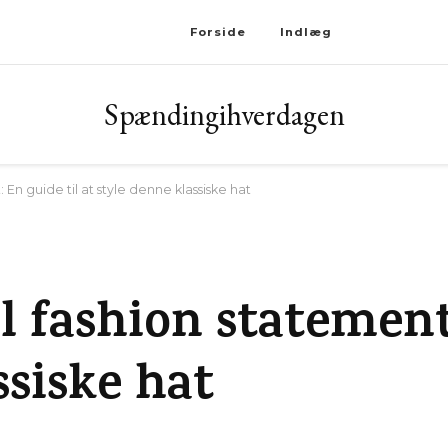
Forside
Indlæg
Spændingihverdagen
 En guide til at style denne klassiske hat
l fashion statement:
ssiske hat