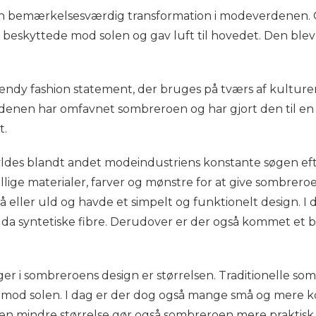
bemærkelsesværdig transformation i modeverdenen. O
er beskyttede mod solen og gav luft til hovedet. Den bl
rendy fashion statement, der bruges på tværs af kultur
erdenen har omfavnet sombreroen og har gjort den til en 
t.
des blandt andet modeindustriens konstante søgen efter
lige materialer, farver og mønstre for at give sombrero
rå eller uld og havde et simpelt og funktionelt design. I
dda syntetiske fibre. Derudover er der også kommet et b
r i sombreroens design er størrelsen. Traditionelle som
 mod solen. I dag er der dog også mange små og mere ko
 Den mindre størrelse gør også sombreroen mere prakti