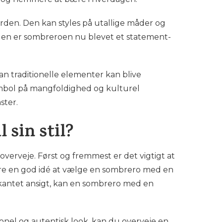
rden. Den kan styles på utallige måder og
 solen er sombreroen nu blevet et statement-
n traditionelle elementer kan blive
ymbol på mangfoldighed og kulturel
ster.
 sin stil?
 overveje. Først og fremmest er det vigtigt at
 være en god idé at vælge en sombrero med en
rkantet ansigt, kan en sombrero med en
itionel og autentisk look, kan du overveje en