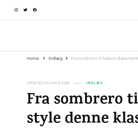
Home
Indlæg
Fra sombrero til fashion statement:
UPDATED ON
JUNI 9, 2026
INDLÆG
Fra sombrero ti
style denne kla