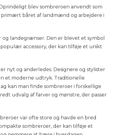
prindeligt blev sombreroen anvendt som
ev primært båret af landmænd og arbejdere i
er og landegrænser. Den er blevet et symbol
populær accessory, der kan tilføje et unikt
 nyt og anderledes. Designere og stylister
en et moderne udtryk. Traditionelle
 dag kan man finde sombreroer i forskellige
redt udvalg af farver og mønstre, der passer
breroer var ofte store og havde en bred
mpakte sombreroer, der kan tilføje et
sk og nemmere at bære i hverdagen.