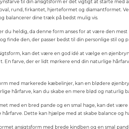
nsfarve til din ansigtsform er det vigtigt at starte med a
 oval, rund, firkantet, hjerteformet og diamantformet. 
g balancerer dine træk på bedst mulig vis.
, er du heldig, da denne form anses for at være den me
g finde den, der passer bedst til din personlige stil og 
gtsform, kan det være en god idé at vælge en øjenbrynsf
igt. En farve, der er lidt mørkere end din naturlige hårfa
sform med markerede kæbelinjer, kan en blødere øjenbr
rlige hårfarve, kan du skabe en mere blød og naturlig bal
ormet med en bred pande og en smal hage, kan det være 
e hårfarve. Dette kan hjælpe med at skabe balance og ha
tformet ansigtsform med brede kindben og en smal pan