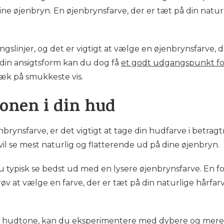
ine øjenbryn. En øjenbrynsfarve, der er tæt på din naturl
gslinjer, og det er vigtigt at vælge en øjenbrynsfarve, der
 din ansigtsform kan du dog få
et godt udgangspunkt for
æk på smukkeste vis.
tonen i din hud
rynsfarve, er det vigtigt at tage din hudfarve i betragt
 vil se mest naturlig og flatterende ud på dine øjenbryn.
du typisk se bedst ud med en lysere øjenbrynsfarve. En fo
Prøv at vælge en farve, der er tæt på din naturlige hårfar
 hudtone, kan du eksperimentere med dybere og mere in