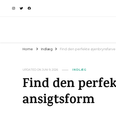
Home
Indlæg
Find den perfekte øjenbrynsfarve t
UPDATED ON
JUNI 9, 2026
INDLÆG
Find den perfek
ansigtsform