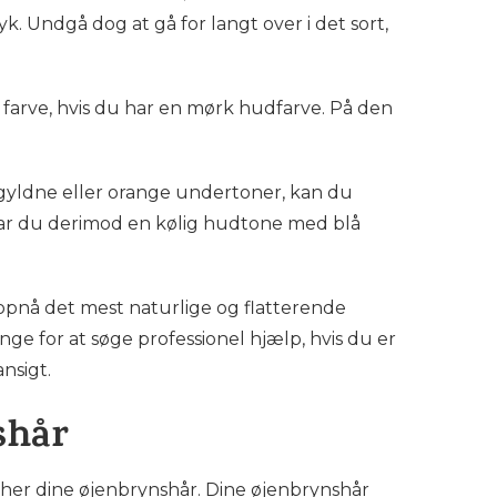
. Undgå dog at gå for langt over i det sort,
 farve, hvis du har en mørk hudfarve. På den
gyldne eller orange undertoner, kan du
Har du derimod en kølig hudtone med blå
 opnå det mest naturlige og flatterende
nge for at søge professionel hjælp, hvis du er
nsigt.
shår
tcher dine øjenbrynshår. Dine øjenbrynshår