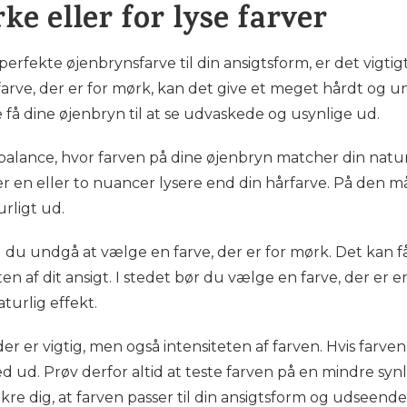
ke eller for lyse farver
erfekte øjenbrynsfarve til din ansigtsform, er det vigti
 farve, der er for mørk, kan det give et meget hårdt og u
få dine øjenbryn til at se udvaskede og usynlige ud.
e balance, hvor farven på dine øjenbryn matcher din nat
er en eller to nuancer lysere end din hårfarve. På den m
urligt ud.
al du undgå at vælge en farve, der er for mørk. Det kan 
sten af dit ansigt. I stedet bør du vælge en farve, der er
turlig effekt.
er er vigtig, men også intensiteten af farven. Hvis farven 
d ud. Prøv derfor altid at teste farven på en mindre synl
re dig, at farven passer til din ansigtsform og udseende