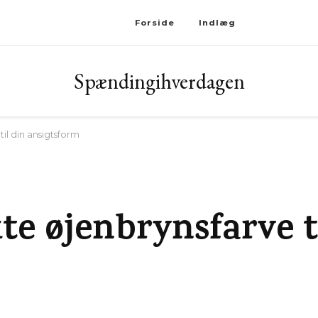
Forside
Indlæg
Spændingihverdagen
il din ansigtsform
te øjenbrynsfarve t