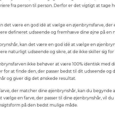
riere fra person til person. Derfor er det vigtigt at tage
an det være en god idé at vælge en øjenbrynsfarve, der e
 mere defineret udseende og fremhæve dine øjne på en 
rynshår, kan det være en god idé at vælge en øjenbrynsf
ere naturligt udseende og sikre, at de ikke skiller sig fo
øjenbrynsfarven ikke behøver at være 100% identisk med 
for at finde den, der passer bedst til dit udseende og di
r og giver dig det ønskede resultat.
arve, der matcher dine øjenbrynshår, kan du begynde a
 vælge en farve, der passer til dine øjenbrynshår, vil d
sigtsform på den bedst mulige måde.