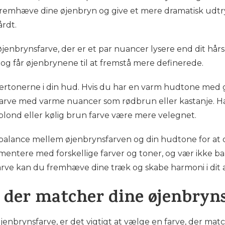
t fremhæve dine øjenbryn og give et mere dramatisk udtryk
årdt.
jenbrynsfarve, der er et par nuancer lysere end dit hårs
og får øjenbrynene til at fremstå mere definerede.
ertonerne i din hud. Hvis du har en varm hudtone med 
farve med varme nuancer som rødbrun eller kastanje. 
keblond eller kølig brun farve være mere velegnet.
te balance mellem øjenbrynsfarven og din hudtone for at
erimentere med forskellige farver og toner, og vær ikke ba
farve kan du fremhæve dine træk og skabe harmoni i dit a
e, der matcher dine øjenbryn
jenbrynsfarve, er det vigtigt at vælge en farve, der ma