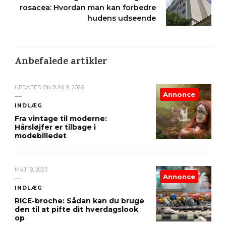
rosacea: Hvordan man kan forbedre
hudens udseende
Anbefalede artikler
UPDATED ON
JUNI 9, 2026
Annonce
INDLÆG
Fra vintage til moderne:
Hårsløjfer er tilbage i
modebilledet
MAJ 18, 2023
Annonce
INDLÆG
RICE-broche: Sådan kan du bruge
den til at pifte dit hverdagslook
op