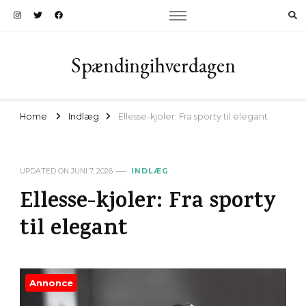
Spændingihverdagen
Home
Indlæg
Ellesse-kjoler: Fra sporty til elegant
UPDATED ON
JUNI 7, 2026
INDLÆG
Ellesse-kjoler: Fra sporty
til elegant
Annonce