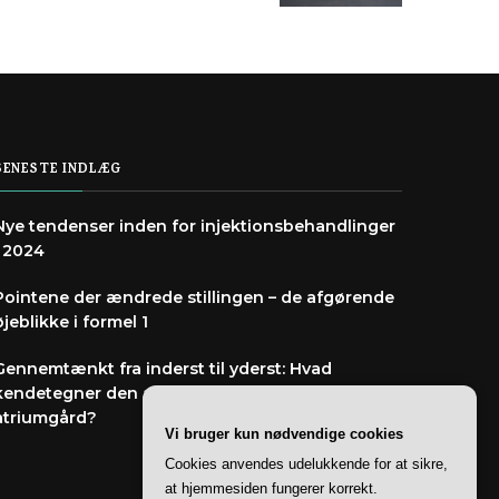
SENESTE INDLÆG
Nye tendenser inden for injektionsbehandlinger
i 2024
Pointene der ændrede stillingen – de afgørende
øjeblikke i formel 1
Gennemtænkt fra inderst til yderst: Hvad
kendetegner den arkitekttegnede villa med
atriumgård?
Vi bruger kun nødvendige cookies
Cookies anvendes udelukkende for at sikre,
at hjemmesiden fungerer korrekt.