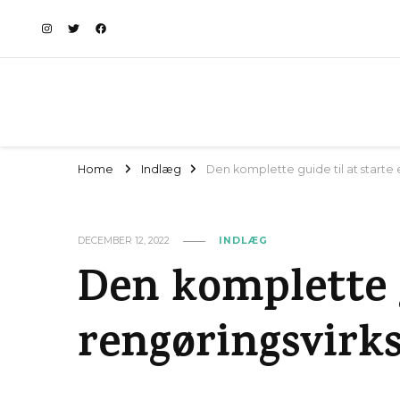
Home
Indlæg
Den komplette guide til at start
DECEMBER 12, 2022
INDLÆG
Den komplette g
rengøringsvir