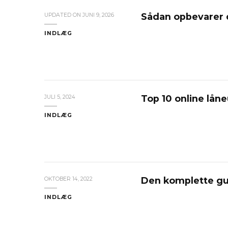
Sådan opbevarer d
UPDATED ON
JUNI 9, 2026
INDLÆG
Top 10 online lån
JULI 5, 2024
INDLÆG
Den komplette guid
OKTOBER 14, 2022
INDLÆG