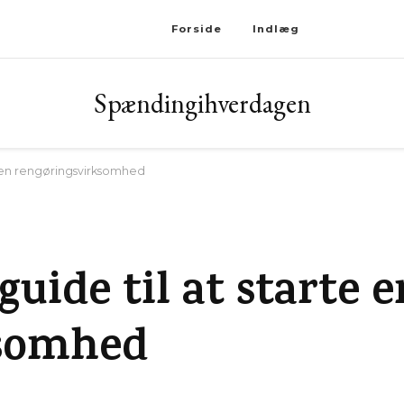
Forside
Indlæg
Spændingihverdagen
e en rengøringsvirksomhed
uide til at starte e
ksomhed