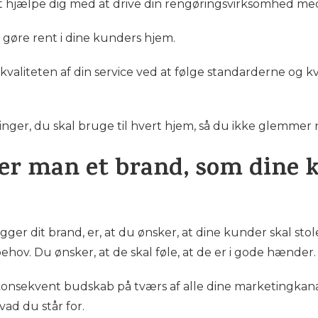
l at hjælpe dig med at drive din rengøringsvirksomhed me
 at gøre rent i dine kunders hjem.
aliteten af din service ved at følge standarderne og kv
yninger, du skal bruge til hvert hjem, så du ikke glemmer 
r man et brand, som dine ku
ger dit brand, er, at du ønsker, at dine kunder skal stole
behov. Du ønsker, at de skal føle, at de er i gode hænder.
onsekvent budskab på tværs af alle dine marketingkanaler
ad du står for.