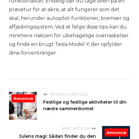
funktionalitet. Endelig bør du tage bilen på en
prøvetur for at sikre, at alt fungerer som det
skal, herunder autopilot-funktioner, bremser og
affjedringssystem. Ved at følge disse tips kan du
minimere risikoen for ubehagelige overraskelser
og finde en brugt Tesla Model Y, der opfylder
dine forventninger.
PREVIOUS ARTICLE
Annonce
Festlige og festlige aktiviteter til din
næste sammenkomst
NEXT ARTICLE
Annonce
Julens magi: Sådan finder du den