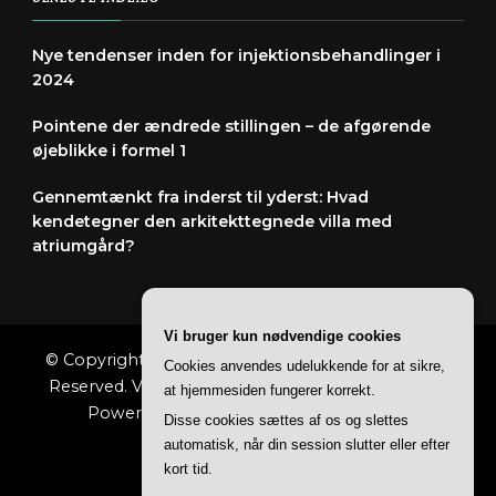
SENESTE INDLÆG
Nye tendenser inden for injektionsbehandlinger i
2024
Pointene der ændrede stillingen – de afgørende
øjeblikke i formel 1
Gennemtænkt fra inderst til yderst: Hvad
kendetegner den arkitekttegnede villa med
atriumgård?
Vi bruger kun nødvendige cookies
© Copyright 2026
Spændingihverdagen
. All Rights
Cookies anvendes udelukkende for at sikre,
Reserved.
Vilva | Developed By
Blossom Themes
.
at hjemmesiden fungerer korrekt.
Powered by
WordPress
.
Privatlivspolitik
Disse cookies sættes af os og slettes
automatisk, når din session slutter eller efter
kort tid.