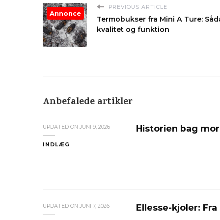
PREVIOUS ARTICLE
Annonce
Termobukser fra Mini A Ture: Såd
kvalitet og funktion
Anbefalede artikler
Historien bag mor
UPDATED ON
JUNI 9, 2026
INDLÆG
Ellesse-kjoler: Fra
UPDATED ON
JUNI 7, 2026