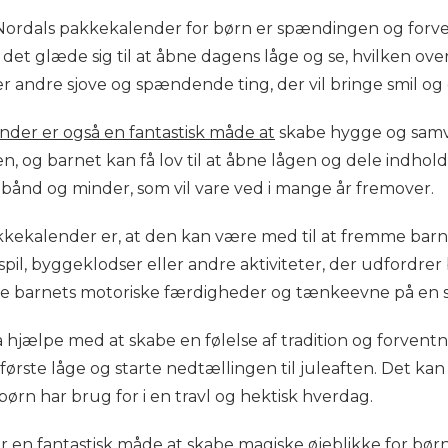
d Nordals pakkekalender for børn er spændingen og forv
det glæde sig til at åbne dagens låge og se, hvilken ov
ller andre sjove og spændende ting, der vil bringe smil og
der er også en fantastisk måde at
skabe hygge og samvær
, og barnet kan få lov til at åbne lågen og dele indhold
 bånd og minder, som vil vare ved i mange år fremover.
ekalender er, at den kan være med til at fremme barnets
l, byggeklodser eller andre aktiviteter, der udfordrer b
kle barnets motoriske færdigheder og tænkeevne på en
hjælpe med at skabe en følelse af tradition og forventn
første låge og starte nedtællingen til juleaften. Det kan
rn har brug for i en travl og hektisk hverdag.
der en fantastisk måde at skabe magiske øjeblikke for b