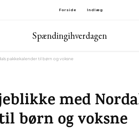
Forside
Indlæg
Spændingihverdagen
ls pakkekalender til børn og voksne
jeblikke med Norda
til børn og voksne