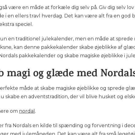
 være en måde at forkæle dig selv på. Giv dig selv lov t
e i en ellers travl hverdag. Det kan være alt fra en god 
 ekstra speciel.
kun en traditionel julekalender, men en måde at spred
voksne, kan denne pakkekalender skabe øjeblikke af glæd
 Nordals pakkekalender og skabe magiske øjeblikke i jul
b magi og glæde med Nordal
erfekte måde at skabe magiske øjeblikke og sprede glæ
skabe en adventstradition, der vil blive husket og elsket
mere om
nordal
.
 fra Nordals en kilde til spænding og forventning i de
ger med julemåneden. Det kan være alt fra små legetøjsg