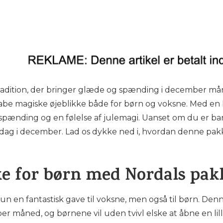
radition, der bringer glæde og spænding i december må
abe magiske øjeblikke både for børn og voksne. Med en 
spænding og en følelse af julemagi. Uanset om du er bar
erdag i december. Lad os dykke ned i, hvordan denne p
ke for børn med Nordals pa
n en fantastisk gave til voksne, men også til børn. Den
r måned, og børnene vil uden tvivl elske at åbne en lille