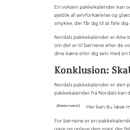
En voksen pakkekalender kan også
øjeblik af selvforkælelse og glæd
smykke, der får dig til at føle dig
Nordals pakkekalender er ikke 
om det er til børnene eller de 
dine kære eller dig selv med en
Konklusion: Ska
Nordals pakkekalender er den p
pakkekalender fra Nordals kan du 
Her kan du læse 
For børnene er en pakkekalender
gave og opleve den magi, der føl