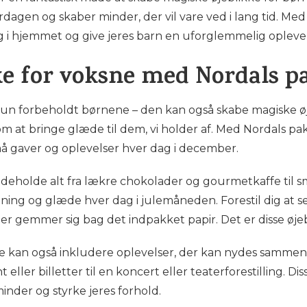
dagen og skaber minder, der vil vare ved i lang tid. M
 i hjemmet og give jeres barn en uforglemmelig oplevel
ke for voksne med Nordals 
un forbeholdt børnene – den kan også skabe magiske øj
 at bringe glæde til dem, vi holder af. Med Nordals pa
å gaver og oplevelser hver dag i december.
eholde alt fra lækre chokolader og gourmetkaffe til s
tning og glæde hver dag i julemåneden. Forestil dig at se
gemmer sig bag det indpakket papir. Det er disse øjeblik
e kan også inkludere oplevelser, der kan nydes sammen
ler billetter til en koncert eller teaterforestilling. Di
inder og styrke jeres forhold.