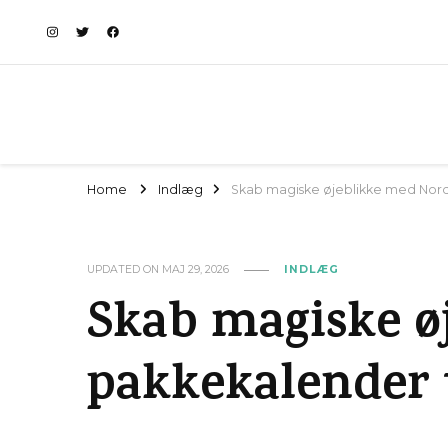
Home
Indlæg
Skab magiske øjeblikke med Norda
UPDATED ON
MAJ 29, 2026
INDLÆG
Skab magiske ø
pakkekalender 