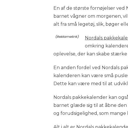
En af de største fornøjelser ve
barnet vågner om morgenen, vil 
alt fra små legetøj, slik, bøger e
Nordals pakkekalen
omkring kalenderen
oplevelse, der kan skabe stærke
En anden fordel ved Nordals pakk
kalenderen kan være små puslespi
Dette kan være med til at udvi
Nordals pakkekalender kan også 
barnet glæde sig til at åbne den 
og forudsigelighed, som mange bø
Alt i alt er Nordals pakkekalen