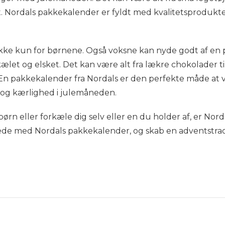
. Nordals pakkekalender er fyldt med kvalitetsprodukter, 
kke kun for børnene. Også voksne kan nyde godt af en 
rkælet og elsket. Det kan være alt fra lækre chokolader t
. En pakkekalender fra Nordals er den perfekte måde at 
e og kærlighed i julemåneden.
ørn eller forkæle dig selv eller en du holder af, er No
de med Nordals pakkekalender, og skab en adventstradit