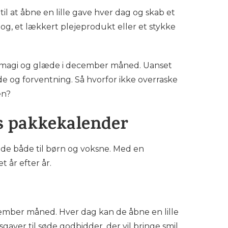
il at åbne en lille gave hver dag og skab et
bog, et lækkert plejeprodukt eller et stykke
e magi og glæde i december måned. Uanset
e og forventning. Så hvorfor ikke overraske
en?
s pakkekalender
de både til børn og voksne. Med en
 år efter år.
cember måned. Hver dag kan de åbne en lille
aver til søde godbidder, der vil bringe smil