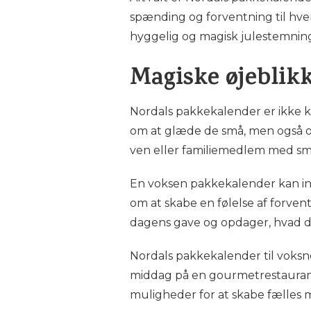
spænding og forventning til hver
hyggelig og magisk julestemning
Magiske øjeblik
Nordals pakkekalender er ikke k
om at glæde de små, men også om
ven eller familiemedlem med sm
En voksen pakkekalender kan ind
om at skabe en følelse af forven
dagens gave og opdager, hvad der 
Nordals pakkekalender til voksn
middag på en gourmetrestaurant el
muligheder for at skabe fælles m