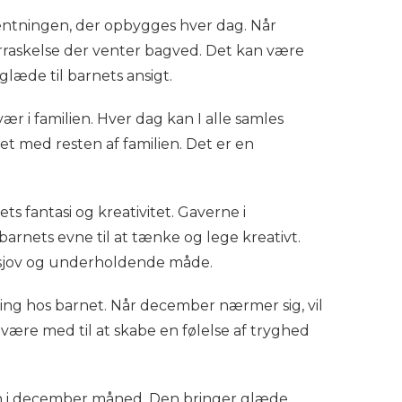
entningen, der opbygges hver dag. Når
erraskelse der venter bagved. Det kan være
 glæde til barnets ansigt.
 i familien. Hver dag kan I alle samles
et med resten af familien. Det er en
 fantasi og kreativitet. Gaverne i
arnets evne til at tænke og lege kreativt.
 sjov og underholdende måde.
ing hos barnet. Når december nærmer sig, vil
 være med til at skabe en følelse af tryghed
ørn i december måned. Den bringer glæde,