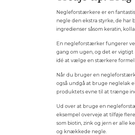
Negleforstærkere er en fantastis
negle den ekstra styrke, de har
ingredienser såsom keratin, koll
En negleforstærker fungerer ved 
gang om ugen, og det er vigtigt 
idé at vælge en stærkere forme
Når du bruger en negleforstærker
også undgå at bruge neglelak el
produktets evne til at trænge in
Ud over at bruge en negleforstæ
eksempel overveje at tilføje fle
som biotin, zink og jern er alle
og knækkede negle.