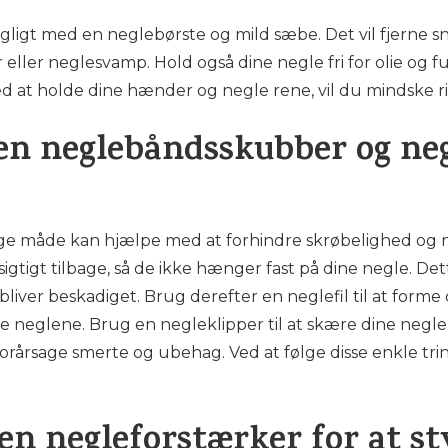
ligt med en neglebørste og mild sæbe. Det vil fjerne sn
 eller neglesvamp. Hold også dine negle fri for olie og 
d at holde dine hænder og negle rene, vil du mindske ri
en neglebåndsskubber og negl
tige måde kan hjælpe med at forhindre skrøbelighed o
igtigt tilbage, så de ikke hænger fast på dine negle. Dett
liver beskadiget. Brug derefter en neglefil til at forme 
e neglene. Brug en negleklipper til at skære dine negle,
forårsage smerte og ubehag. Ved at følge disse enkle tr
 en negleforstærker for at st