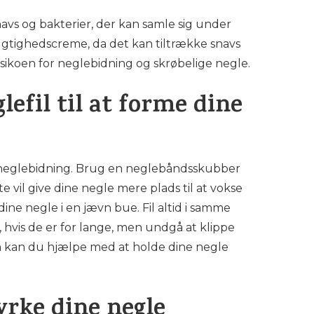
avs og bakterier, der kan samle sig under
fugtighedscreme, da det kan tiltrække snavs
sikoen for neglebidning og skrøbelige negle.
efil til at forme dine
g neglebidning. Brug en neglebåndsskubber
e vil give dine negle mere plads til at vokse
dine negle i en jævn bue. Fil altid i samme
 hvis de er for lange, men undgå at klippe
in kan du hjælpe med at holde dine negle
yrke dine negle