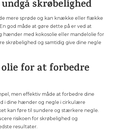
t undgå skrøbelighed
er de mere sprøde og kan knække eller flække
. En god måde at gøre dette på er ved at
g hænder med kokosolie eller mandelolie for
dre skrøbelighed og samtidig give dine negle
olie for at forbedre
mpel, men effektiv måde at forbedre dine
nd i dine hænder og negle i cirkulære
et kan føre til sundere og stærkere negle.
cere risikoen for skrøbelighed og
dste resultater.