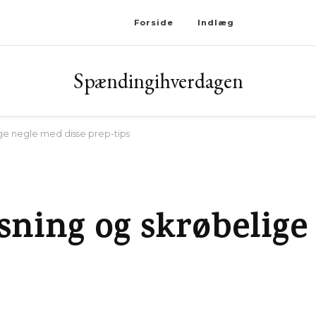
Forside
Indlæg
Spændingihverdagen
ge negle med disse prep-tips
sning og skrøbelige