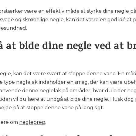
forstærker være en effektiv måde at styrke dine negle p
vage og skrøbelige negle, kan det være en god idé at 
glesundhed.
å at bide dine negle ved at 
 negle, kan det være svært at stoppe denne vane. En måd
 type neglelak indeholder en smag, der kan være ubeha
t anvende denne neglelak på områder, hvor du bider neg
den vil du lære at undgå at bide dine negle. Husk dog p
arbejde på at stoppe denne vane på lang sigt.
mere om
negleprep
.