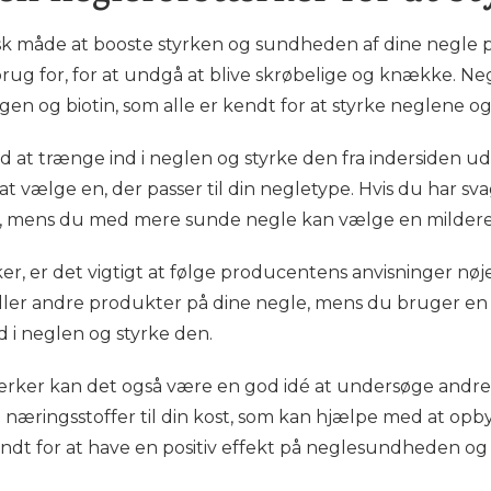
k måde at booste styrken og sundheden af dine negle på.
 brug for, for at undgå at blive skrøbelige og knække. 
agen og biotin, som alle er kendt for at styrke neglene
at trænge ind i neglen og styrke den fra indersiden ud.
at vælge en, der passer til din negletype. Hvis du har s
l, mens du med mere sunde negle kan vælge en mildere
, er det vigtigt at følge producentens anvisninger nøje
ler andre produkter på dine negle, mens du bruger en 
d i neglen og styrke den.
rker kan det også være en god idé at undersøge andre 
re næringsstoffer til din kost, som kan hjælpe med at o
 kendt for at have en positiv effekt på neglesundheden 