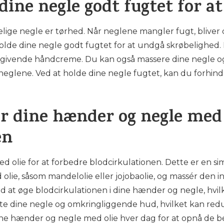
dine negle godt fugtet for a
øbelige negle er tørhed. Når neglene mangler fugt, bliv
t holde dine negle godt fugtet for at undgå skrøbelighed
gtgivende håndcreme. Du kan også massere dine negle o
l neglene. Ved at holde dine negle fugtet, kan du forhin
ér dine hænder og negle med 
en
 olie for at forbedre blodcirkulationen. Dette er en si
lie, såsom mandelolie eller jojobaolie, og massér den i
 at øge blodcirkulationen i dine hænder og negle, hvilk
gte dine negle og omkringliggende hud, hvilket kan redu
ine hænder og negle med olie hver dag for at opnå de be