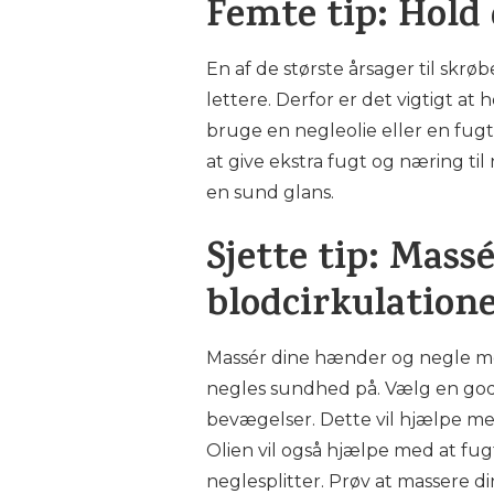
Femte tip: Hold 
En af de største årsager til skr
lettere. Derfor er det vigtigt a
bruge en negleolie eller en fu
at give ekstra fugt og næring ti
en sund glans.
Sjette tip: Mass
blodcirkulation
Massér dine hænder og negle med
negles sundhed på. Vælg en god o
bevægelser. Dette vil hjælpe med
Olien vil også hjælpe med at fu
neglesplitter. Prøv at massere d