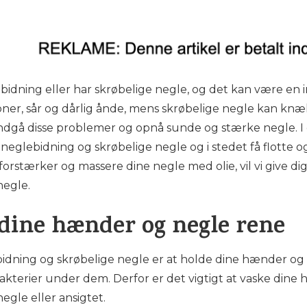
dning eller har skrøbelige negle, og det kan være en ir
ioner, sår og dårlig ånde, mens skrøbelige negle kan knæ
ndgå disse problemer og opnå sunde og stærke negle. I de
neglebidning og skrøbelige negle og i stedet få flotte 
orstærker og massere dine negle med olie, vil vi give dig 
egle.
 dine hænder og negle rene
ebidning og skrøbelige negle er at holde dine hænder og
bakterier under dem. Derfor er det vigtigt at vaske din
gle eller ansigtet.