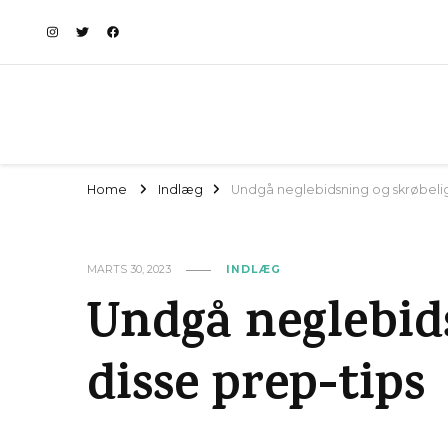
Home
Indlæg
Undgå neglebidsning og skrøbeli
MARTS 30, 2023
INDLÆG
Undgå neglebid
disse prep-tips