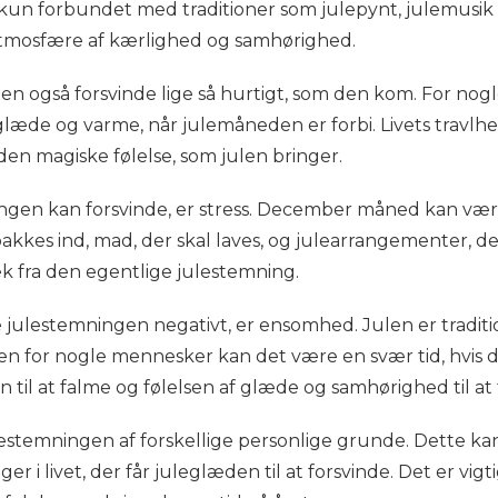
un forbundet med traditioner som julepynt, julemusik o
tmosfære af kærlighed og samhørighed.
n også forsvinde lige så hurtigt, som den kom. For no
 glæde og varme, når julemåneden er forbi. Livets trav
den magiske følelse, som julen bringer.
ningen kan forsvinde, er stress. December måned kan være
akkes ind, mad, der skal laves, og julearrangementer, der
 fra den egentlige julestemning.
 julestemningen negativt, er ensomhed. Julen er traditio
en for nogle mennesker kan det være en svær tid, hvis 
il at falme og følelsen af glæde og samhørighed til at 
lestemningen af forskellige personlige grunde. Dette ka
 i livet, der får juleglæden til at forsvinde. Det er vigtig