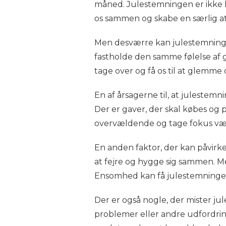
måned. Julestemningen er ikke k
os sammen og skabe en særlig a
Men desværre kan julestemninge
fastholde den samme følelse af
tage over og få os til at glemme 
En af årsagerne til, at julestem
Der er gaver, der skal købes og p
overvældende og tage fokus væk
En anden faktor, der kan påvirke
at fejre og hygge sig sammen. M
Ensomhed kan få julestemningen t
Der er også nogle, der mister ju
problemer eller andre udfordringer