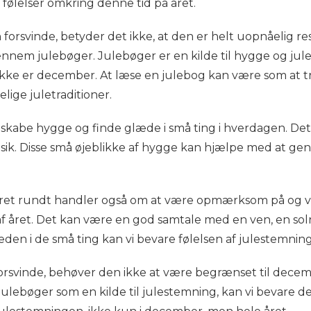
følelser omkring denne tid på året.
orsvinde, betyder det ikke, at den er helt uopnåelig re
nnem julebøger. Julebøger er en kilde til hygge og ju
et ikke er december. At læse en julebog kan være som at 
ige juletraditioner.
t skabe hygge og finde glæde i små ting i hverdagen. De
musik. Disse små øjeblikke af hygge kan hjælpe med at g
året rundt handler også om at være opmærksom på og v
af året. Det kan være en god samtale med en ven, en soln
æden i de små ting kan vi bevare følelsen af julestemning
orsvinde, behøver den ikke at være begrænset til dece
lebøger som en kilde til julestemning, kan vi bevare den