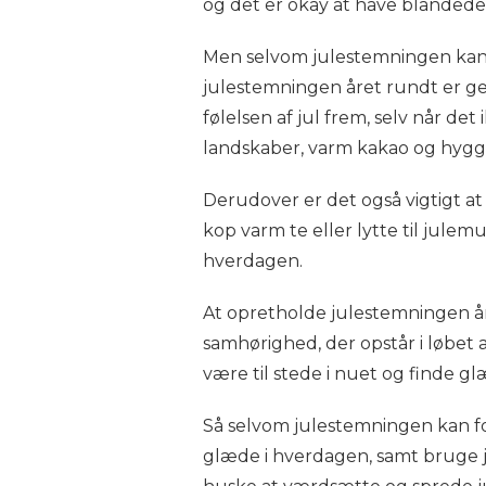
og det er okay at have blandede 
Men selvom julestemningen kan f
julestemningen året rundt er ge
følelsen af jul frem, selv når d
landskaber, varm kakao og hyggel
Derudover er det også vigtigt a
kop varm te eller lytte til jule
hverdagen.
At opretholde julestemningen 
samhørighed, der opstår i løbet 
være til stede i nuet og finde gl
Så selvom julestemningen kan f
glæde i hverdagen, samt bruge ju