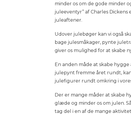
minder os om de gode minder og 
juleeventyr” af Charles Dickens 
juleaftener.
Udover julebøger kan vi også ska
bage julesmåkager, pynte juletræ
giver os mulighed for at skabe n
En anden måde at skabe hygge å
julepynt fremme året rundt, kan
julefigurer rundt omkring i vores
Der er mange måder at skabe hyg
glæde og minder os om julen. Så
tag del i en af de mange aktivit