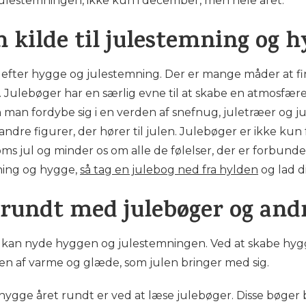
ulestemningen, ikke kun i december, men hele året.
 kilde til julestemning og h
øger efter hygge og julestemning. Der er mange måder at
Julebøger har en særlig evne til at skabe en atmosfær
man fordybe sig i en verden af snefnug, juletræer og jule
ndre figurer, der hører til julen. Julebøger er ikke kun
oms jul og minder os om alle de følelser, der er forbund
ning og hygge,
så tag en julebog ned fra hylden
og lad di
 rundt med julebøger og andr
vi kan nyde hyggen og julestemningen. Ved at skabe hy
lsen af varme og glæde, som julen bringer med sig.
ygge året rundt er ved at læse julebøger. Disse bøger br