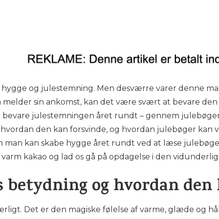
, hygge og julestemning. Men desværre varer denne magis
n melder sin ankomst, kan det være svært at bevare den
bevare julestemningen året rundt – gennem julebøger og
 hvordan den kan forsvinde, og hvordan julebøger kan
n man kan skabe hygge året rundt ved at læse julebøger 
p varm kakao og lad os gå på opdagelse i den vidunderli
 betydning og hvordan den 
ligt. Det er den magiske følelse af varme, glæde og håb