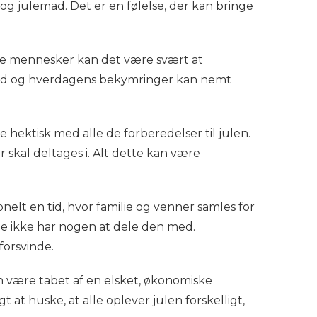
g julemad. Det er en følelse, der kan bringe
gle mennesker kan det være svært at
lhed og hverdagens bekymringer kan nemt
 hektisk med alle de forberedelser til julen.
 skal deltages i. Alt dette kan være
nelt en tid, hvor familie og venner samles for
de ikke har nogen at dele den med.
forsvinde.
n være tabet af en elsket, økonomiske
t at huske, at alle oplever julen forskelligt,