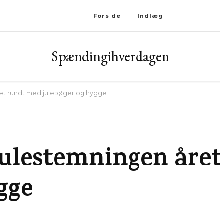
Forside
Indlæg
Spændingihverdagen
et rundt med julebøger og hygge
julestemningen åre
gge