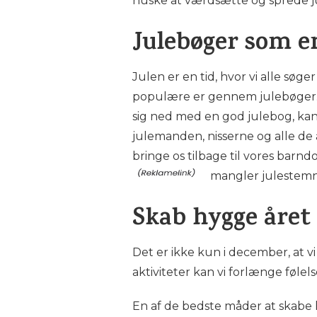
huske at værdsætte og sprede j
Julebøger som en
Julen er en tid, hvor vi alle s
populære er gennem julebøger. 
sig ned med en god julebog, kan 
julemanden, nisserne og alle de a
bringe os tilbage til vores barnd
mangler julestem
Skab hygge året
Det er ikke kun i december, at 
aktiviteter kan vi forlænge føle
En af de bedste måder at skabe h