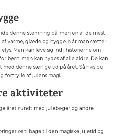
ygge
 finde denne stemning på, men en af de mest
e af varme, glæde og hygge. Når man sætter
lys. Man kan leve sig ind i historierne om
 for børn, men kan nydes af alle aldre. De kan
et med denne særlige tid på året. Så hvis du
g fortrylle af julens magi.
e aktiviteter
gge året rundt med julebøger og andre
inger os tilbage til den magiske juletid og