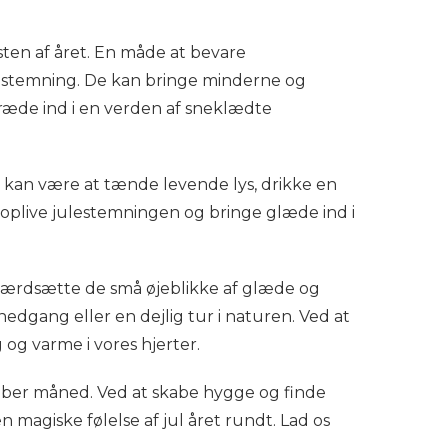
sten af året. En måde at bevare
lestemning. De kan bringe minderne og
træde ind i en verden af sneklædte
t kan være at tænde levende lys, drikke en
enoplive julestemningen og bringe glæde ind i
ærdsætte de små øjeblikke af glæde og
edgang eller en dejlig tur i naturen. Ved at
 og varme i vores hjerter.
mber måned. Ved at skabe hygge og finde
 magiske følelse af jul året rundt. Lad os