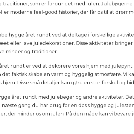
traditioner, som er forbundet med julen. Julebøgerne 
eller moderne feel-good historier, der får os til at dr
be hygge året rundt ved at deltage i forskellige aktivit
et eller lave juledekorationer. Disse aktiviteter bring
ye minder og traditioner.
ret rundt er ved at dekorere vores hjem med julepynt.
 det faktisk skabe en varm og hyggelig atmosfære. Vi ka
 hjem. Disse små detaljer kan gøre en stor forskel og bi
ge året rundt med julebøger og andre aktiviteter. Det h
 næste gang du har brug for en dosis hygge og julestemn
eter, der minder os om julen. På den måde kan vi bevare