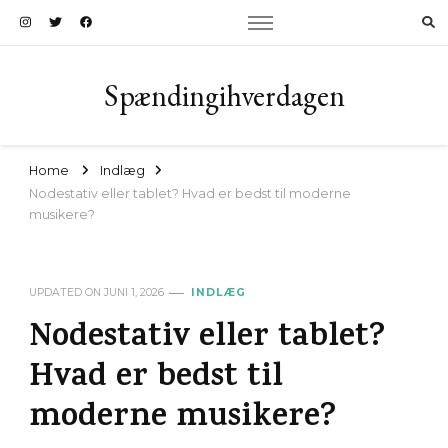
Spændingihverdagen
Home
Indlæg
Nodestativ eller tablet? Hvad er bedst til moderne
musikere?
UPDATED ON
JUNI 1, 2026
INDLÆG
Nodestativ eller tablet?
Hvad er bedst til
moderne musikere?