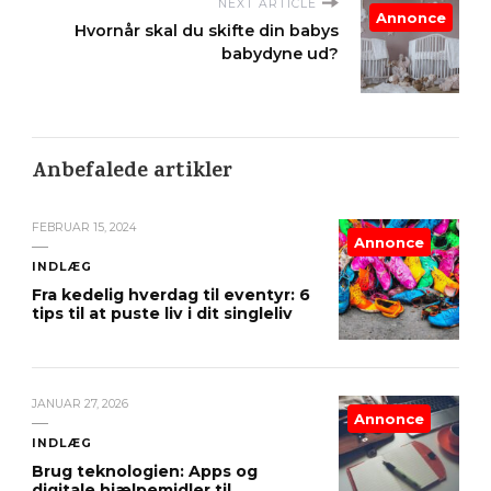
NEXT ARTICLE
Annonce
Hvornår skal du skifte din babys
babydyne ud?
Anbefalede artikler
FEBRUAR 15, 2024
Annonce
INDLÆG
Fra kedelig hverdag til eventyr: 6
tips til at puste liv i dit singleliv
JANUAR 27, 2026
Annonce
INDLÆG
Brug teknologien: Apps og
digitale hjælpemidler til