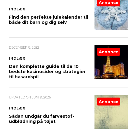
Annonce
INDLÆG
Find den perfekte julekalender til
både dit barn og dig selv
DECEMBER 8, 2022
Annonce
INDLÆG
Den komplette guide til de 10
bedste kasinosider og strategier
til hasardspil
UPDATED ON
JUNI 9, 2026
Annonce
INDLÆG
Sådan undgår du farvestof-
udblødning på tøjet