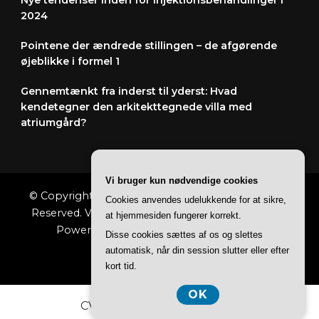
2024
Pointene der ændrede stillingen – de afgørende
øjeblikke i formel 1
Gennemtænkt fra inderst til yderst: Hvad
kendetegner den arkitekttegnede villa med
atriumgård?
Vi bruger kun nødvendige cookies
© Copyright 2026
Spændingihverdagen
. All Rights
Cookies anvendes udelukkende for at sikre,
Reserved.
Vilva | Developed By
Blossom Themes
.
at hjemmesiden fungerer korrekt.
Powered by
WordPress
.
Privatlivspolitik
Disse cookies sættes af os og slettes
automatisk, når din session slutter eller efter
kort tid.
OK
CVR-Nummer DK37407739