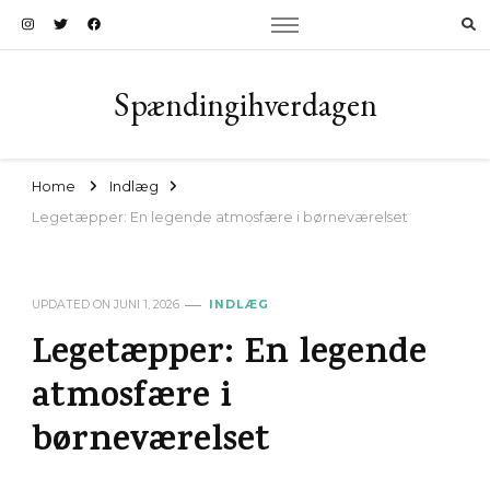
Spændingihverdagen
Home
Indlæg
Legetæpper: En legende atmosfære i børneværelset
UPDATED ON
JUNI 1, 2026
INDLÆG
Legetæpper: En legende
atmosfære i
børneværelset