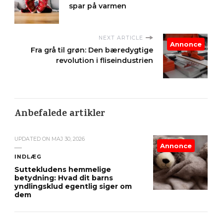
spar på varmen
NEXT ARTICLE
Annonce
Fra grå til grøn: Den bæredygtige
revolution i fliseindustrien
Anbefalede artikler
UPDATED ON
MAJ 30, 2026
Annonce
INDLÆG
Suttekludens hemmelige
betydning: Hvad dit barns
yndlingsklud egentlig siger om
dem