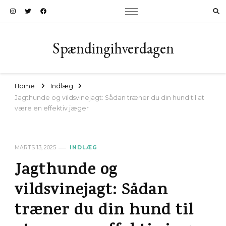
Spændingihverdagen
Home
Indlæg
Jagthunde og vildsvinejagt: Sådan træner du din hund til at
være en effektiv jæger
MARTS 13, 2025
INDLÆG
Jagthunde og
vildsvinejagt: Sådan
træner du din hund til