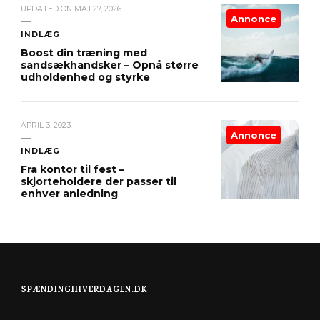
UPDATED ON
MAJ 27, 2026
Annonce
INDLÆG
Boost din træning med
sandsækhandsker – Opnå større
udholdenhed og styrke
APRIL 3, 2023
Annonce
INDLÆG
Fra kontor til fest –
skjorteholdere der passer til
enhver anledning
SPÆNDINGIHVERDAGEN.DK