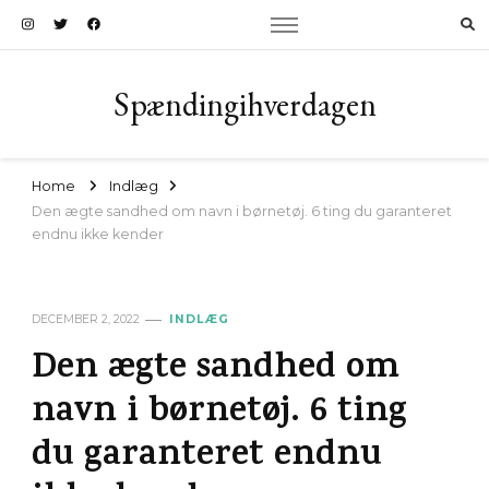
Spændingihverdagen
Home
Indlæg
Den ægte sandhed om navn i børnetøj. 6 ting du garanteret
endnu ikke kender
DECEMBER 2, 2022
INDLÆG
Den ægte sandhed om
navn i børnetøj. 6 ting
du garanteret endnu