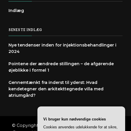
Indlæg
SENESTE INDLÆG
Nye tendenser inden for injektionsbehandlinger i
2024
Pointene der ændrede stillingen – de afgørende
øjeblikke i formel 1
Gennemtænkt fra inderst til yderst: Hvad
kendetegner den arkitekttegnede villa med
atriumgård?
Vi bruger kun nødvendige cookies
© Copyright 2026
Spændingihverdagen
. All Rights
Cookies anvendes udelukkende for at sikre,