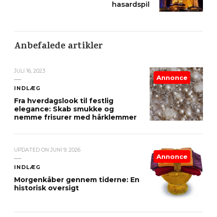
hasardspil
Anbefalede artikler
JULI 16, 2023
Annonce
INDLÆG
Fra hverdagslook til festlig
elegance: Skab smukke og
nemme frisurer med hårklemmer
UPDATED ON
JUNI 9, 2026
Annonce
INDLÆG
Morgenkåber gennem tiderne: En
historisk oversigt