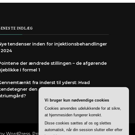
SENESTE INDLÆG
Nye tendenser inden for injektionsbehandlinger
i 2024
Pointene der ændrede stillingen – de afgørende
øjeblikke i formel 1
Gennemtænkt fra inderst til yderst: Hvad
kendetegner den arkitekttegnede villa med
atriumgård?
Vi bruger kun nødvendige cookies
Cookies anvendes udelukkende for at sikre,
at hjemmesiden fungerer korrekt.
Disse cookies sættes af os og slettes
automatisk, når din session slutter eller efter
 by
WordPress
.
Privatlivspolitik