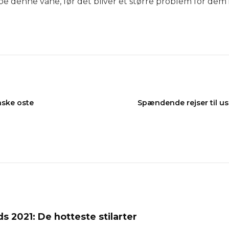
e denne vane, før det bliver et større problem for dem 
nske oste
Spændende rejser til us
s 2021: De hotteste stilarter