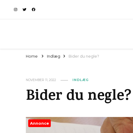
Home
Indlæg
Bider du negle?
NOVEMBER 11, 2022
INDLÆG
Bider du negle?
Annonce