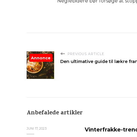
Neglebidere bør forsøge at stopp
PREVIOUS ARTICLE
Annonce
Den ultimative guide til lækre fra
Anbefalede artikler
Vinterfrakke-trend
JUNI 17, 2023