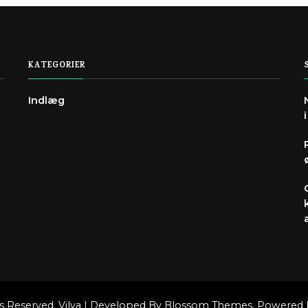
KATEGORIER
Indlæg
e
hts Reserved.
Vilva | Developed By
Blossom Themes
. Powered