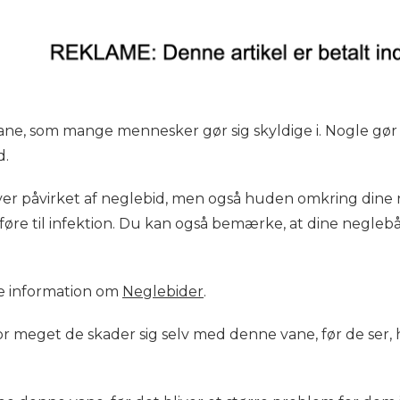
ne, som mange mennesker gør sig skyldige i. Nogle gør de
d.
ver påvirket af neglebid, men også huden omkring dine n
 føre til infektion. Du kan også bemærke, at dine neglebån
e information om
Neglebider
.
or meget de skader sig selv med denne vane, før de ser,